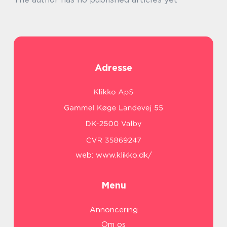
Adresse
web:
www.klikko.dk/
Menu
Annoncering
Om os