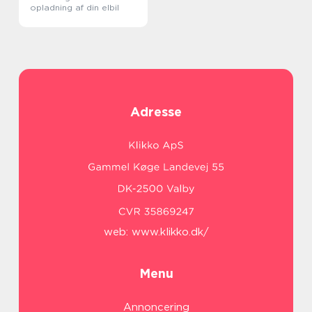
opladning af din elbil
Adresse
web:
www.klikko.dk/
Menu
Annoncering