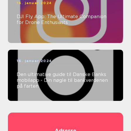
16. januar 2024
DJI Fly App: The Ultimate Companion
for Drone Enthusiasts
16. januar 2024
Den ultimative guide til Danske Banks
mobilapp - Din nøgle til bankverdenen
på farten
Adresse