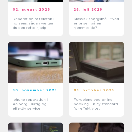
02. august 2026
26. juli 2026
Reparation af telefon i
Klassisk spørgsmål: Hvad
horsens: sådan vælger
er prisen på en
du den rette hjælp
hjemmeside?
30. november 2025
03. oktober 2025
Iphone reparation i
Fordelene ved online
Aalborg: Hurtig og
booking: En ny standard
effektiv service
for effektivitet