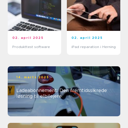
02. april 2025
02. april 2025
Produkttest software
iPad reparation i Herning
14. marts 2025
Ladeabonnement: Den fremtidssikrede
løsning til elbilejere