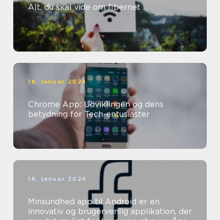
Alt, du skal vide om fibernet
18. januar 2024
Chrome App: Udviklingen og dens
betydning for Tech-entusiaster
18. januar 2024
Minsundhed app til Android er en
innovativ og brugervenlig applikation, der