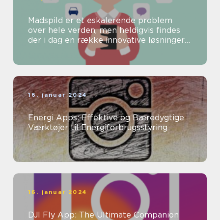
Madspild er et eskalerende problem
over hele verden, men heldigvis findes
der i dag en række innovative løsninger
til at bekæmpe dette problem
16. januar 2024
Energi Apps: Effektive og Bæredygtige
Værktøjer til Energiforbrugsstyring
16. januar 2024
DJI Fly App: The Ultimate Companion