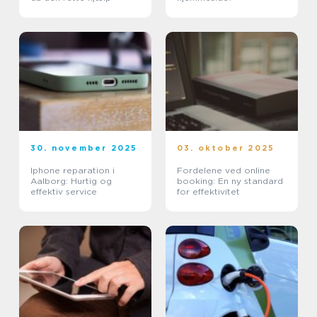
30. november 2025
03. oktober 2025
Iphone reparation i
Fordelene ved online
Aalborg: Hurtig og
booking: En ny standard
effektiv service
for effektivitet