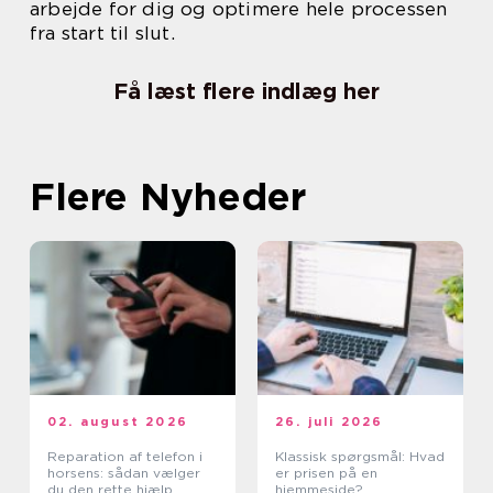
arbejde for dig og optimere hele processen
fra start til slut.
Få læst flere indlæg her
Flere Nyheder
02. august 2026
26. juli 2026
Reparation af telefon i
Klassisk spørgsmål: Hvad
horsens: sådan vælger
er prisen på en
du den rette hjælp
hjemmeside?