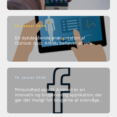
18. januar 2024
En dybdegående præsentation af
Outlook App: Alt, du behøver at vide
18. januar 2024
Minsundhed app til Android er en
innovativ og brugervenlig applikation, der
gør det muligt for brugerne at overvåge
og forbedre deres helbred direkte ...