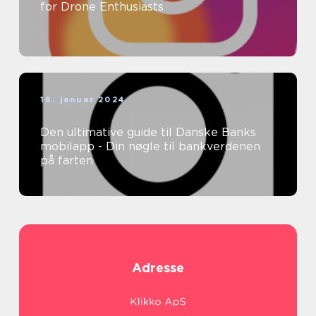
for Drone Enthusiasts
16. januar 2024
Den ultimative guide til Danske Banks
mobilapp - Din nøgle til bankverdenen
på farten
Adresse