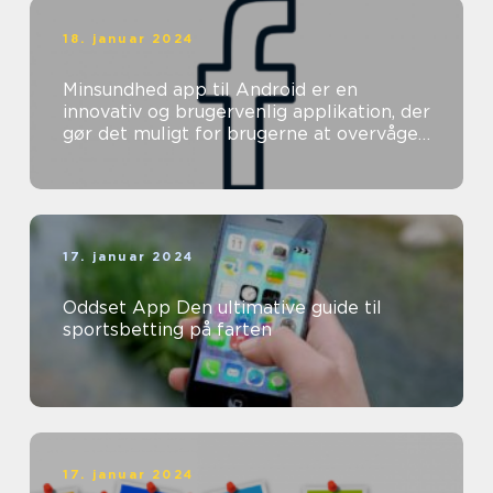
18. januar 2024
Minsundhed app til Android er en
innovativ og brugervenlig applikation, der
gør det muligt for brugerne at overvåge
og forbedre deres helbred direkte ...
17. januar 2024
Oddset App Den ultimative guide til
sportsbetting på farten
17. januar 2024