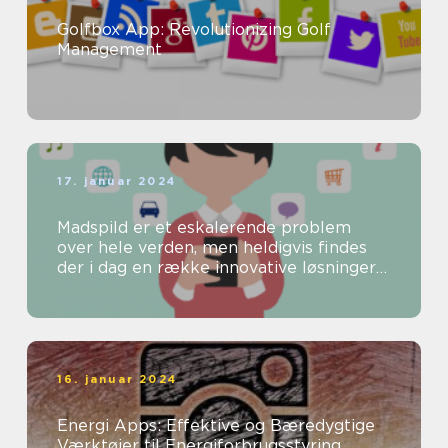
Golfbox App: Revolutionizing Golf
Management
17. januar 2024
Madspild er et eskalerende problem
over hele verden, men heldigvis findes
der i dag en række innovative løsninger
til at bekæmpe dette problem
16. januar 2024
Energi Apps: Effektive og Bæredygtige
Værktøjer til Energiforbrugsstyring