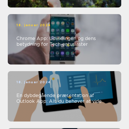
18. januar 2024
Chrome App: Udviklingen og dens
betydning for Tech-entusiaster
18. januar 2024
En dybdegående præsentation af
Outlook App: Alt, du behøver at vide