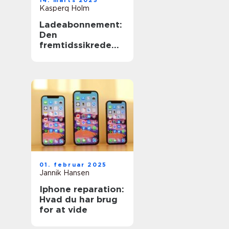
14. marts 2025
Kasperq Holm
Ladeabonnement:
Den
fremtidssikrede
løsning til
elbilejere
01. februar 2025
Jannik Hansen
Iphone reparation:
Hvad du har brug
for at vide