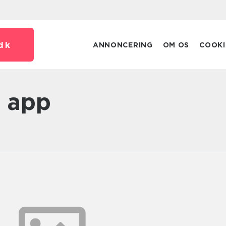
dk
ANNONCERING
OM OS
COOKI
m app