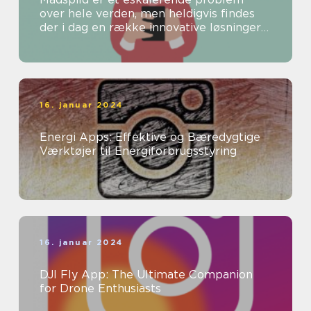
over hele verden, men heldigvis findes
der i dag en række innovative løsninger
til at bekæmpe dette problem
16. januar 2024
Energi Apps: Effektive og Bæredygtige
Værktøjer til Energiforbrugsstyring
16. januar 2024
DJI Fly App: The Ultimate Companion
for Drone Enthusiasts