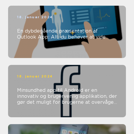
18. januar 2024
En dybdegående præsentation af
Outlook App: Alt, du behøver at vide
18. januar 2024
Minsundhed app til Android er en
innovativ og brugervenlig applikation, der
gør det muligt for brugerne at overvåge
og forbedre deres helbred direkte ...