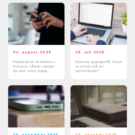
02. august 2026
26. juli 2026
Reparation af telefon i
Klassisk spørgsmål: Hvad
horsens: sådan vælger
er prisen på en
du den rette hjælp
hjemmeside?
30. november 2025
03. oktober 2025