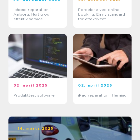
Iphone reparation i
Fordelene ved online
Aalborg: Hurtig og
booking: En ny standard
effektiv service
for effektivitet
02. april 2025
02. april 2025
Produkttest software
iPad reparation i Herning
14. marts 2025