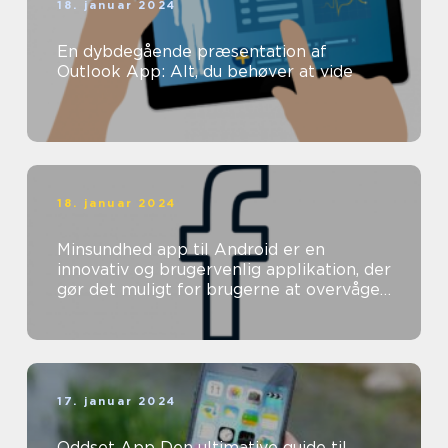
18. januar 2024
En dybdegående præsentation af
Outlook App: Alt, du behøver at vide
18. januar 2024
Minsundhed app til Android er en
innovativ og brugervenlig applikation, der
gør det muligt for brugerne at overvåge
og forbedre deres helbred direkte ...
17. januar 2024
Oddset App Den ultimative guide til