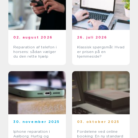
02. august 2026
26. juli 2026
Reparation af telefon i
Klassisk spørgsmål: Hvad
horsens: sådan vælger
er prisen på en
du den rette hjælp
hjemmeside?
30. november 2025
03. oktober 2025
Iphone reparation i
Fordelene ved online
Aalborg: Hurtig og
booking: En ny standard