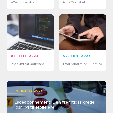
effektiv service
for effektivitet
02. april 2025
02. april 2025
Produkttest software
iPad reparation i Herning
14. marts 2025
Ladeabonnement: Den fremtidssikrede
løsning til elbilejere