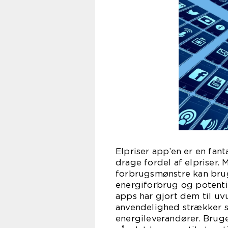
Elpriser app’en er en fant
drage fordel af elpriser.
forbrugsmønstre kan bru
energiforbrug og potentie
apps har gjort dem til uv
anvendelighed strækker si
energileverandører. Brug