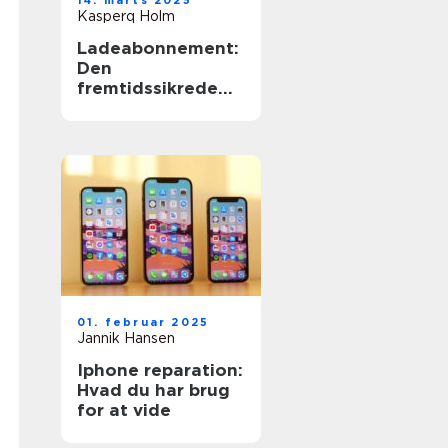
14. marts 2025
Kasperq Holm
Ladeabonnement:
Den
fremtidssikrede
løsning til
elbilejere
01. februar 2025
Jannik Hansen
Iphone reparation:
Hvad du har brug
for at vide