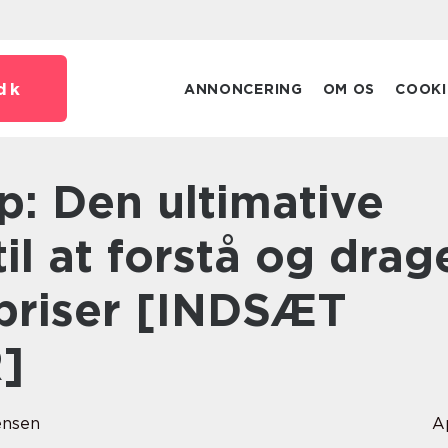
dk
ANNONCERING
OM OS
COOKI
til at forstå og drag
lpriser [INDSÆT
]
ensen
A