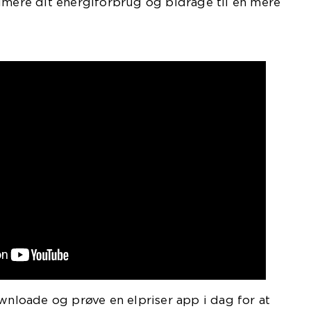
imere dit energiforbrug og bidrage til en mere
ownloade og prøve en elpriser app i dag for at