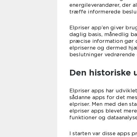
energileverandører, der al
træffe informerede beslu
Elpriser app’en giver bru
daglig basis, månedlig ba
præcise information gør d
elpriserne og dermed hj
beslutninger vedrørende 
Den historiske 
Elpriser apps har udvikle
sådanne apps for det mest
elpriser. Men med den st
elpriser apps blevet mere
funktioner og dataanalys
I starten var disse apps 