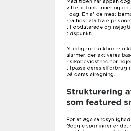
Med tiden har appen dog 
vifte af funktioner og da
i dag. En af de mest bem
realtidsdata fra elprisbø
til opdaterede og nøjagti
tidspunkt.
Yderligere funktioner ink
alarmer, der aktiveres b
risikobevidsthed for høje
tilpasse deres elforbrug
på deres elregning.
Strukturering a
som featured s
For at øge sandsynlighede
Google søgninger er det v