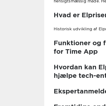
hensigtsmæssig måde. Her
Hvad er Elprise
Historisk udvikling af El
Funktioner og f
for Time App
Hvordan kan El
hjælpe tech-ent
Ekspertanmelde