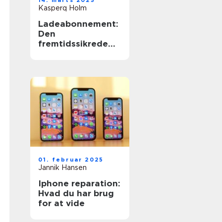
14. marts 2025
Kasperq Holm
Ladeabonnement:
Den
fremtidssikrede
løsning til
elbilejere
01. februar 2025
Jannik Hansen
Iphone reparation:
Hvad du har brug
for at vide