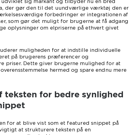
udviklet sig markant og tilbyder nu en bred
ta, der gør den til det uundværlige værktøj den er
ærkelsesværdige forbedringer er integrationen af
rser, som gør det muligt for brugerne at få adgang
ge oplysninger om elpriserne på ethvert givet
luderer muligheden for at indstille individuelle
aseret på brugerens præferencer og
re priser. Dette giver brugerne mulighed for at
 i overensstemmelse hermed og spare endnu mere
f teksten for bedre synlighed
nippet
n for at blive vist som et featured snippet på
igtigt at strukturere teksten på en