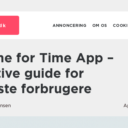
dk
ANNONCERING
OM OS
COOKI
ive guide for
ste forbrugere
ensen
A