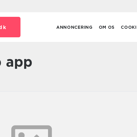
dk
ANNONCERING
OM OS
COOKI
b app