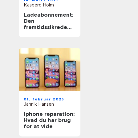
14. marts 2025
Kasperq Holm
Ladeabonnement:
Den
fremtidssikrede
løsning til
elbilejere
01. februar 2025
Jannik Hansen
Iphone reparation:
Hvad du har brug
for at vide