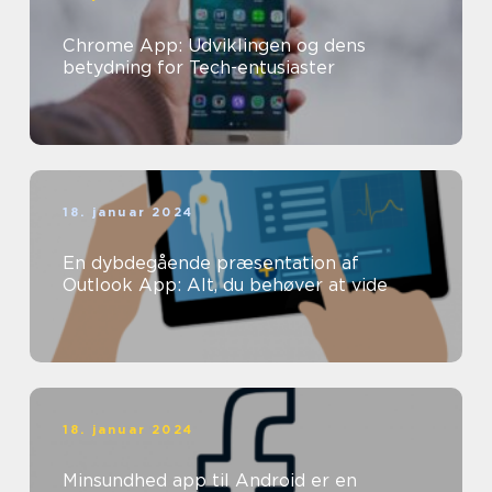
Chrome App: Udviklingen og dens
betydning for Tech-entusiaster
18. januar 2024
En dybdegående præsentation af
Outlook App: Alt, du behøver at vide
18. januar 2024
Minsundhed app til Android er en