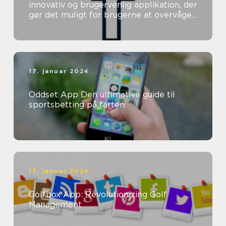
innovativ og brugervenlig applikation, der
gør det muligt for brugerne at overvåge
og forbedre deres helbred direkte ...
17. januar 2024
Oddset App Den ultimative guide til
sportsbetting på farten
17. januar 2024
Golfbox App: Revolutionizing Golf
Management