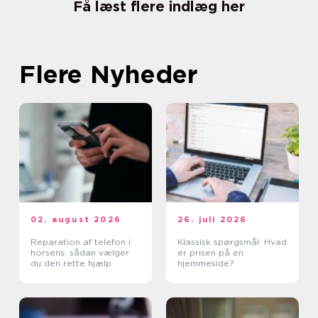
Få læst flere indlæg her
Flere Nyheder
02. august 2026
26. juli 2026
Reparation af telefon i
Klassisk spørgsmål: Hvad
horsens: sådan vælger
er prisen på en
du den rette hjælp
hjemmeside?