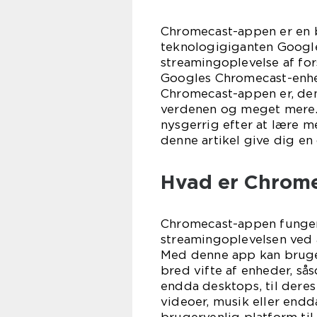
Chromecast-appen er en 
teknologigiganten Googl
streamingoplevelse af fo
Googles Chromecast-enhede
Chromecast-appen er, den
verdenen og meget mere. 
nysgerrig efter at lære m
denne artikel give dig en
Hvad er Chrom
Chromecast-appen funger
streamingoplevelsen ved 
Med denne app kan bruger
bred vifte af enheder, s
endda desktops, til dere
videoer, musik eller endd