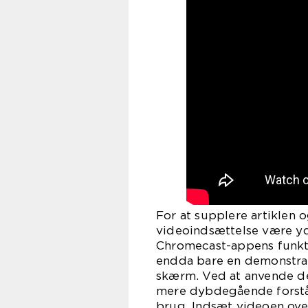
For at supplere artiklen
videoindsættelse være yde
Chromecast-appens funktio
endda bare en demonstrati
skærm. Ved at anvende de
mere dybdegående forstå
brug. Indsæt videoen oven