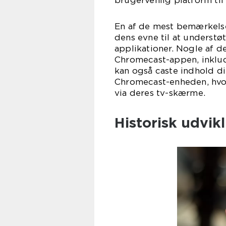
brugervenlig platform til
En af de mest bemærkels
dens evne til at understø
applikationer. Nogle af d
Chromecast-appen, inklud
kan også caste indhold d
Chromecast-enheden, hvor
via deres tv-skærme.
Historisk udvi