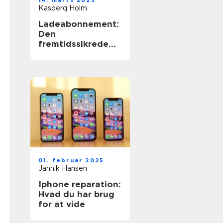
14. marts 2025
Kasperq Holm
Ladeabonnement:
Den
fremtidssikrede
løsning til
elbilejere
01. februar 2025
Jannik Hansen
Iphone reparation:
Hvad du har brug
for at vide