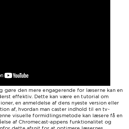
 og gøre den mere engagerende for læserne kan en
rst effektiv. Dette kan være en tutorial om
ner, en anmeldelse af dens nyeste version eller
on af, hvordan man caster indhold til en tv-
nne visuelle formidlingsmetode kan læsere få en
else af Chromecast-appens funktionalitet og
for dette afsnit for at optimere læsernes