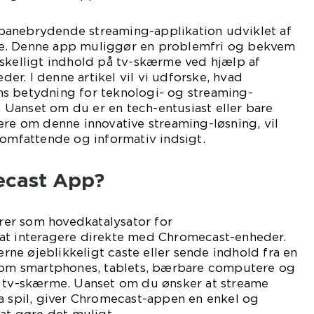
banebrydende streaming-applikation udviklet af
e. Denne app muliggør en problemfri og bekvem
rskelligt indhold på tv-skærme ved hjælp af
r. I denne artikel vil vi udforske, hvad
s betydning for teknologi- og streaming-
Uanset om du er en tech-entusiast eller bare
ere om denne innovative streaming-løsning, vil
 omfattende og informativ indsigt.
ecast App?
er som hovedkatalysator for
at interagere direkte med Chromecast-enheder.
ne øjeblikkeligt caste eller sende indhold fra en
åsom smartphones, tablets, bærbare computere og
s tv-skærme. Uanset om du ønsker at streame
a spil, giver Chromecast-appen en enkel og