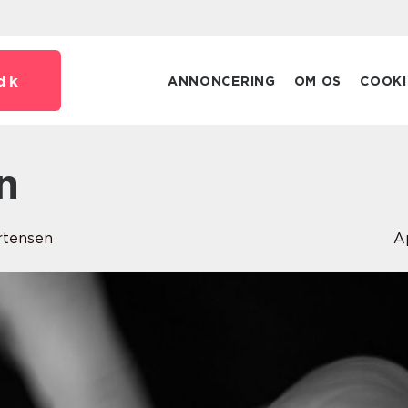
dk
ANNONCERING
OM OS
COOKI
n
rtensen
A