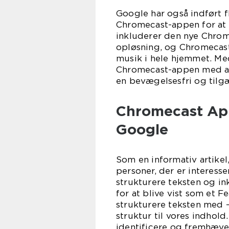
Google har også indført 
Chromecast-appen for at 
inkluderer den nye Chrom
opløsning, og Chromecast
musik i hele hjemmet. Med
Chromecast-appen med at
en bevægelsesfri og tilg
Chromecast App
Google
Som en informativ artikel,
personer, der er interesse
strukturere teksten og in
for at blive vist som et 
strukturere teksten med -t
struktur til vores indhol
identificere og fremhæve v