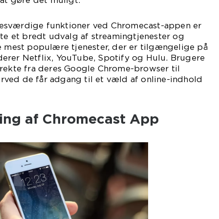
 at gøre det muligt.
esværdige funktioner ved Chromecast-appen er
tte et bredt udvalg af streamingtjenester og
e mest populære tjenester, der er tilgængelige på
erer Netflix, YouTube, Spotify og Hulu. Brugere
irekte fra deres Google Chrome-browser til
ved de får adgang til et væld af online-indhold
kling af Chromecast App