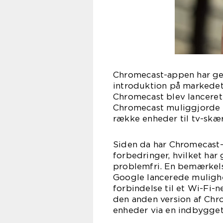
Chromecast-appen har ge
introduktion på markedet.
Chromecast blev lanceret a
Chromecast muliggjorde s
række enheder til tv-skæ
Siden da har Chromecast
forbedringer, hvilket har
problemfri. En bemærkels
Google lancerede mulighe
forbindelse til et Wi-Fi-
den anden version af Chro
enheder via en indbygge