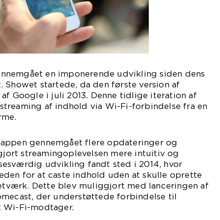
nnemgået en imponerende udvikling siden dens
 Showet startede, da den første version af
f Google i juli 2013. Denne tidlige iteration af
treaming af indhold via Wi-Fi-forbindelse fra en
rme.
-appen gennemgået flere opdateringer og
 gjort streamingoplevelsen mere intuitiv og
esværdig udvikling fandt sted i 2014, hvor
den for at caste indhold uden at skulle oprette
netværk. Dette blev muliggjort med lanceringen af
mecast, der understøttede forbindelse til
t Wi-Fi-modtager.