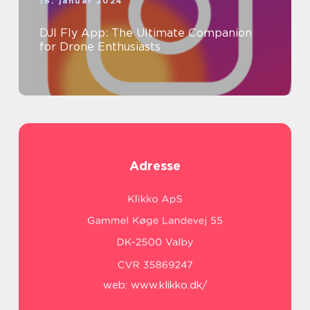
16. januar 2024
DJI Fly App: The Ultimate Companion
for Drone Enthusiasts
Adresse
web:
www.klikko.dk/