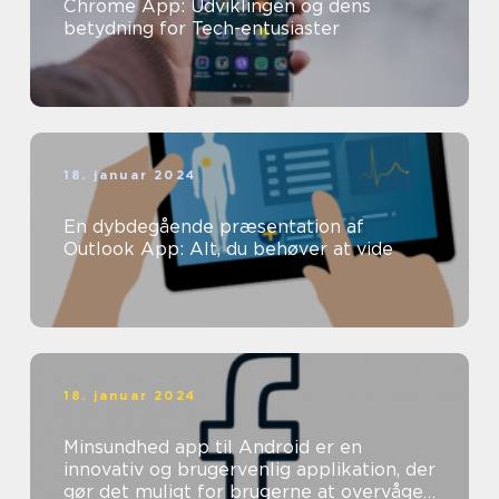
Chrome App: Udviklingen og dens
betydning for Tech-entusiaster
18. januar 2024
En dybdegående præsentation af
Outlook App: Alt, du behøver at vide
18. januar 2024
Minsundhed app til Android er en
innovativ og brugervenlig applikation, der
gør det muligt for brugerne at overvåge