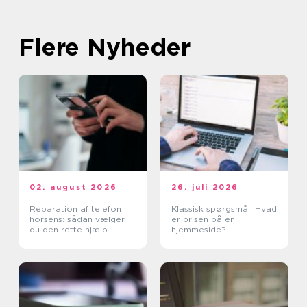
Flere Nyheder
02. august 2026
26. juli 2026
Reparation af telefon i
Klassisk spørgsmål: Hvad
horsens: sådan vælger
er prisen på en
du den rette hjælp
hjemmeside?