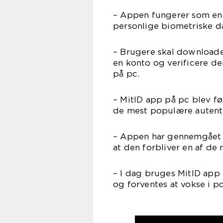
– Appen fungerer som en 
personlige biometriske da
– Brugere skal downloade
en konto og verificere de
på pc.
– MitID app på pc blev fø
de mest populære autenti
– Appen har gennemgået f
at den forbliver en af de
– I dag bruges MitID app 
og forventes at vokse i po