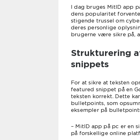
I dag bruges MitID app på
dens popularitet forvente
stigende trussel om cyber
deres personlige oplysni
brugerne være sikre på, a
Strukturering a
snippets
For at sikre at teksten op
featured snippet på en Go
teksten korrekt. Dette ka
bulletpoints, som opsumm
eksempler på bulletpoint
– MitID app på pc er en 
på forskellige online pla