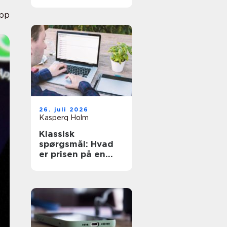
den rette hjælp
pp
26. juli 2026
Kasperq Holm
Klassisk
spørgsmål: Hvad
er prisen på en
hjemmeside?