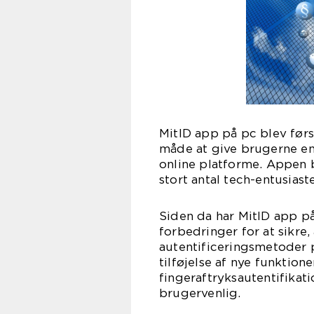
MitID app på pc blev førs
måde at give brugerne en
online platforme. Appen 
stort antal tech-entusiast
Siden da har MitID app 
forbedringer for at sikre,
autentificeringsmetoder 
tilføjelse af nye funktio
fingeraftryksautentifikat
brugervenlig.