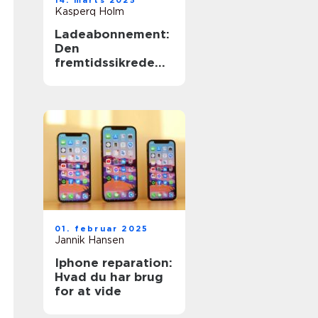
14. marts 2025
Kasperq Holm
Ladeabonnement:
Den
fremtidssikrede
løsning til
elbilejere
01. februar 2025
Jannik Hansen
Iphone reparation:
Hvad du har brug
for at vide