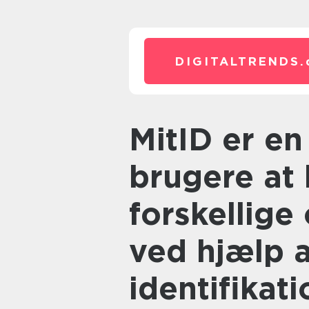
DIGITALTRENDS.
MitID er en app, der tillader
brugere at 
forskellige
ved hjælp a
identifikat