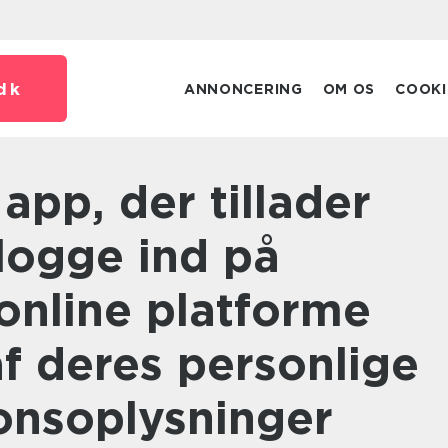
dk
ANNONCERING
OM OS
COOKI
logge ind på
 online platforme
f deres personlige
ionsoplysninger