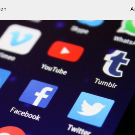
sen
A