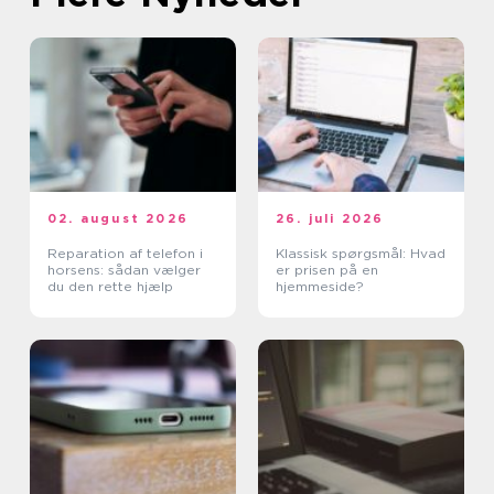
02. august 2026
26. juli 2026
Reparation af telefon i
Klassisk spørgsmål: Hvad
horsens: sådan vælger
er prisen på en
du den rette hjælp
hjemmeside?