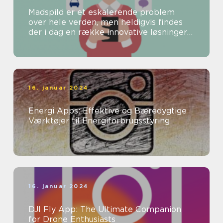
Madspild er et eskalerende problem
over hele verden, men heldigvis findes
der i dag en række innovative løsninger
til at bekæmpe dette problem
16. januar 2024
Energi Apps: Effektive og Bæredygtige
Værktøjer til Energiforbrugsstyring
16. januar 2024
DJI Fly App: The Ultimate Companion
for Drone Enthusiasts