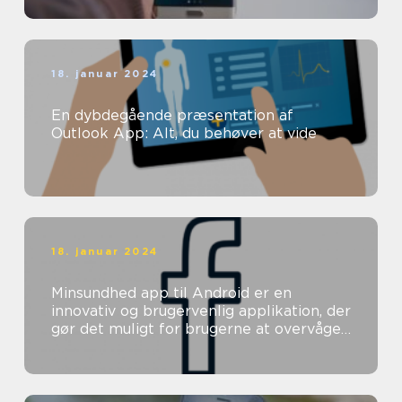
18. januar 2024
En dybdegående præsentation af
Outlook App: Alt, du behøver at vide
18. januar 2024
Minsundhed app til Android er en
innovativ og brugervenlig applikation, der
gør det muligt for brugerne at overvåge
og forbedre deres helbred direkte ...