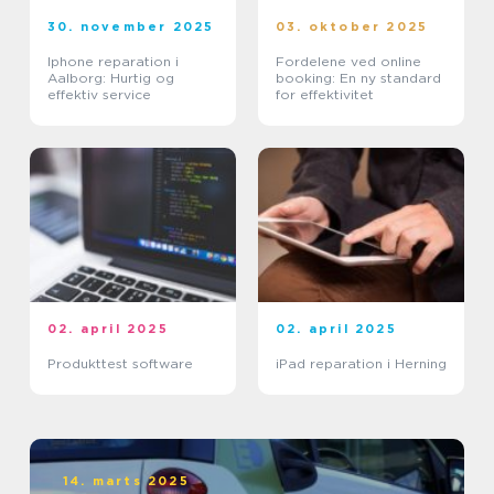
30. november 2025
03. oktober 2025
Iphone reparation i
Fordelene ved online
Aalborg: Hurtig og
booking: En ny standard
effektiv service
for effektivitet
02. april 2025
02. april 2025
Produkttest software
iPad reparation i Herning
14. marts 2025