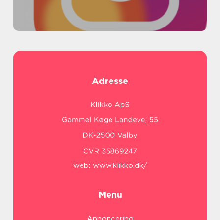
Adresse
web:
www.klikko.dk/
Menu
Annoncering