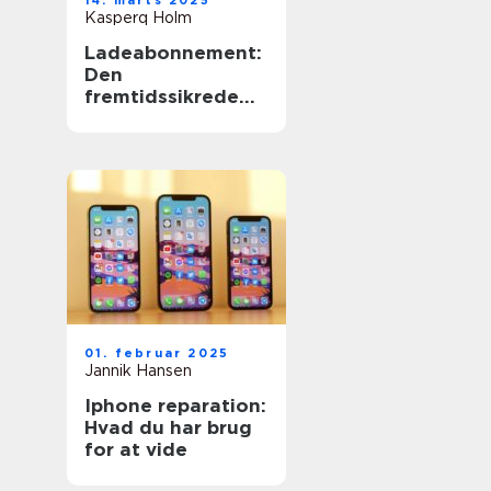
14. marts 2025
Kasperq Holm
Ladeabonnement:
Den
fremtidssikrede
løsning til
elbilejere
01. februar 2025
Jannik Hansen
Iphone reparation:
Hvad du har brug
for at vide