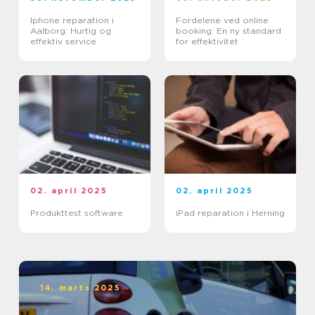
Iphone reparation i
Fordelene ved online
Aalborg: Hurtig og
booking: En ny standard
effektiv service
for effektivitet
02. april 2025
02. april 2025
Produkttest software
iPad reparation i Herning
14. marts 2025