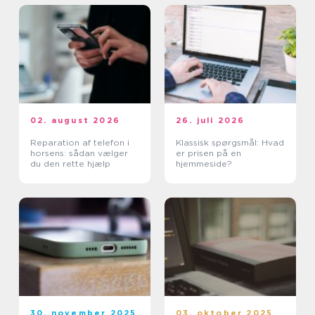
02. august 2026
26. juli 2026
Reparation af telefon i
Klassisk spørgsmål: Hvad
horsens: sådan vælger
er prisen på en
du den rette hjælp
hjemmeside?
30. november 2025
03. oktober 2025