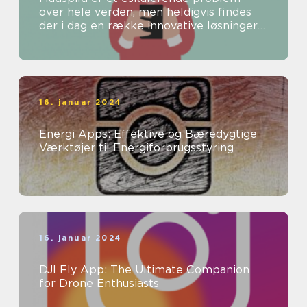
over hele verden, men heldigvis findes
der i dag en række innovative løsninger
til at bekæmpe dette problem
16. januar 2024
Energi Apps: Effektive og Bæredygtige
Værktøjer til Energiforbrugsstyring
16. januar 2024
DJI Fly App: The Ultimate Companion
for Drone Enthusiasts