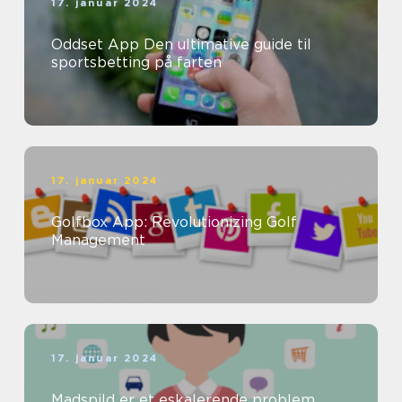
17. januar 2024
Oddset App Den ultimative guide til
sportsbetting på farten
17. januar 2024
Golfbox App: Revolutionizing Golf
Management
17. januar 2024
Madspild er et eskalerende problem