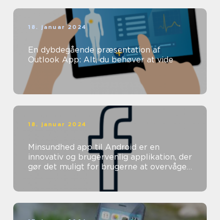
18. januar 2024
En dybdegående præsentation af
Outlook App: Alt, du behøver at vide
18. januar 2024
Minsundhed app til Android er en
innovativ og brugervenlig applikation, der
gør det muligt for brugerne at overvåge
og forbedre deres helbred direkte ...