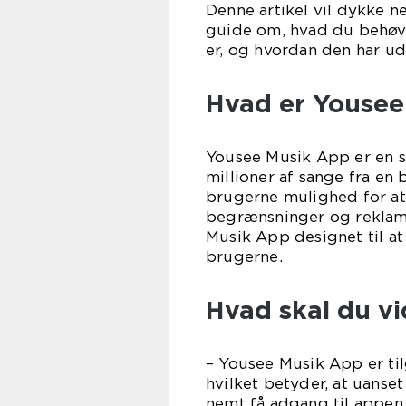
Denne artikel vil dykke 
guide om, hvad du behøve
er, og hvordan den har udv
Hvad er Yousee
Yousee Musik App er en s
millioner af sange fra en
brugerne mulighed for at 
begrænsninger og reklame
Musik App designet til at
brugerne.
Hvad skal du v
– Yousee Musik App er ti
hvilket betyder, at uanse
nemt få adgang til appen