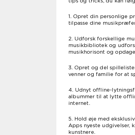
tips og tricks, du kan føl
1. Opret din personlige pr
tilpasse dine musikpræfer
2. Udforsk forskellige mu
musikbibliotek og udfors
musikhorisont og opdage 
3. Opret og del spillelist
venner og familie for at
4. Udnyt offline-lytning
albummer til at lytte offli
internet.
5. Hold øje med eksklusi
Apps nyeste udgivelser, 
kunstnere.