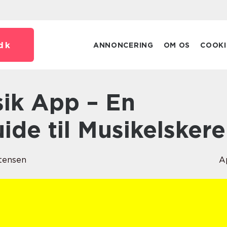
dk
ANNONCERING
OM OS
COOKI
de til Musikelskere
tensen
A