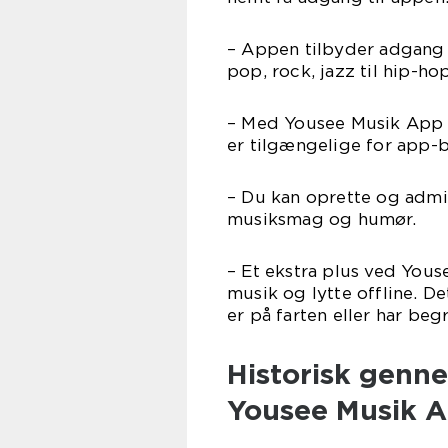
– Appen tilbyder adgang 
pop, rock, jazz til hip-ho
– Med Yousee Musik App f
er tilgængelige for app-
– Du kan oprette og admini
musiksmag og humør.
– Et ekstra plus ved You
musik og lytte offline. De
er på farten eller har be
Historisk genn
Yousee Musik 